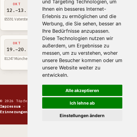
und Targeting Technologien, um
Töpfermarkt Vaterstetten
OKT
Ihnen ein besseres Internet-
12.–13.
Erlebnis zu ermöglichen und die
85591 Vaterstetten · Bayern · Deutschland
Werbung, die Sie sehen, besser an
Ihre Bedürfnisse anzupassen.
Diese Technologien nutzen wir
Töpfermarkt Schloss Blutenburg
OKT
außerdem, um Ergebnisse zu
19.–20.
messen, um zu verstehen, woher
81247 München · Bayern · Deutschland
unsere Besucher kommen oder um
unsere Website weiter zu
entwickeln.
Alle akzeptieren
© 2026 Töpfermarkt · Handgemachte Keramik
Ich lehne ab
Impressum
·
Kontakt
·
Datenschutz
·
Markt melden
·
Erinnerungen
Einstellungen ändern