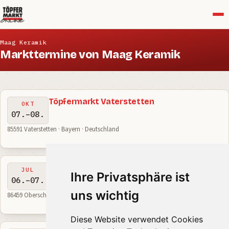
Menü
Maag Keramik
Markttermine von Maag Keramik
Töpfermarkt Vaterstetten
OKT
07.–08.
85591 Vaterstetten · Bayern · Deutschland
Töpfermarkt Oberschönenfeld
JUL
Ihre Privatsphäre ist
06.–07.
uns wichtig
86459 Oberschönenfeld · Bayern · Deutschland
Diese Website verwendet Cookies