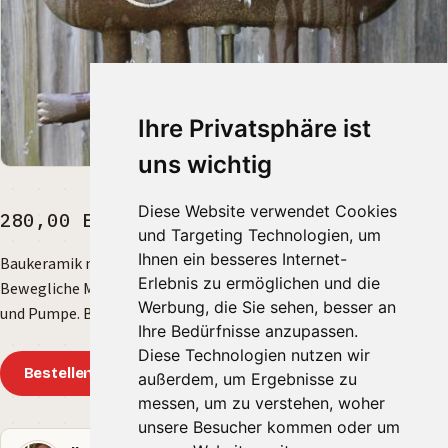
Ihre Privatsphäre ist
uns wichtig
Diese Website verwendet Cookies
280,00 EUR
und Targeting Technologien, um
Ihnen ein besseres Internet-
Baukeramik mit engobierten Details, bei 1100 Grad gebrannt.
Erlebnis zu ermöglichen und die
Bewegliche Mechanik aus Metall. Komplett mit Stange, Sockel
Werbung, die Sie sehen, besser an
und Pumpe. Breite ca. 60cm, Höhe ca. 30cm.
Ihre Bedürfnisse anzupassen.
Diese Technologien nutzen wir
Bestellen
außerdem, um Ergebnisse zu
messen, um zu verstehen, woher
unsere Besucher kommen oder um