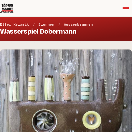
Menü
Eller Keramik
/
Brunnen
/
Aussenbrunnen
Wasserspiel Dobermann